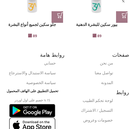
بيور سكين للبشرة الدهنية
جلو سكين لجميع أنواع البشرة
⃁
89
⃁
89
صفحات
روابط هامة
من نحن
حسابي
تواصل معنا
سياسة الاستبدال والاسترجاع
المدونة
سياسة الخصوصية
روابط
تحميل التطبيق على الهاتف المحمول
15 % خصم على اول اوردر
لوحة تحكم الطبيب
التسجيل / الاشتراك
خصومات وعروض