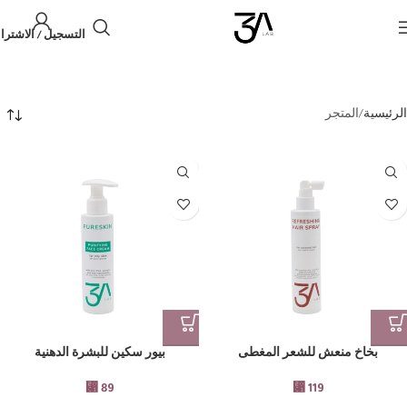
التسجيل / الاشترا
الرئيسية
المتجر
بخاخ منعش للشعر المغطى
بيور سكين للبشرة الدهنية
⃁
89
⃁
119