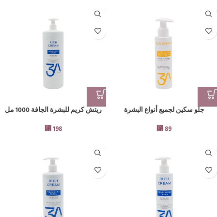
جلو سكين لجميع أنواع البشرة
ريتش كريم للبشرة الجافة 1000 مل
⃁
198
⃁
89