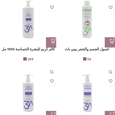
غسول الجسم والشعر بيبي باث
كالم كريم للبشرة الحساسة 1000 مل
⃁
209
⃁
59