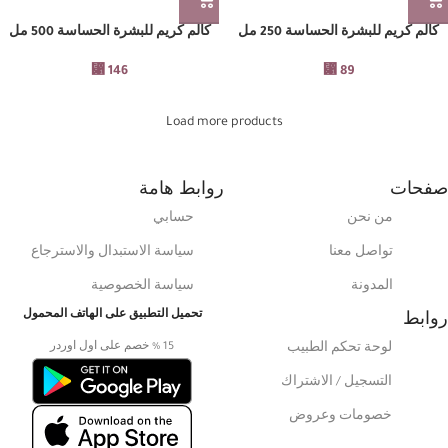
كالم كريم للبشرة الحساسة 250 مل
كالم كريم للبشرة الحساسة 500 مل
⃁
146
⃁
89
Load more products
صفحات
روابط هامة
من نحن
حسابي
تواصل معنا
سياسة الاستبدال والاسترجاع
المدونة
سياسة الخصوصية
روابط
تحميل التطبيق على الهاتف المحمول
15 % خصم على اول اوردر
لوحة تحكم الطبيب
التسجيل / الاشتراك
خصومات وعروض