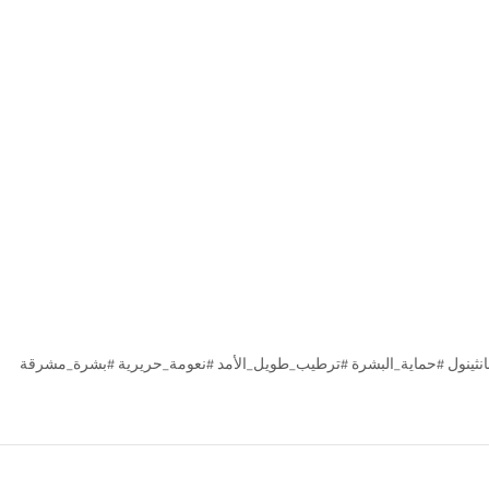
بانثينول #حماية_البشرة #ترطيب_طويل_الأمد #نعومة_حريرية #بشرة_مشرقة