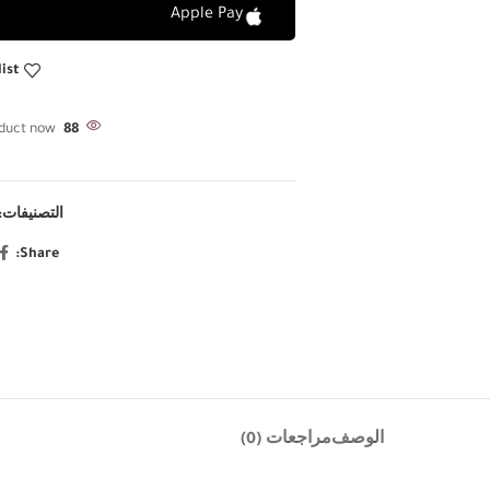
Apple Pay
ist
duct now!
88
التصنيفات:
Share:
الوصف
مراجعات (0)