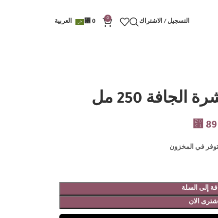
0
التسجيل / الاشتراك
0
⃁
العربية
لجافة 250 مل
⃁
89
ة إلى السلة
شترى الان