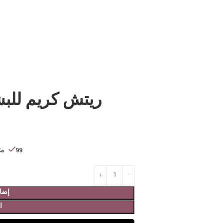
ريتش كريم للبشرة ا
99 متوفر في المخزون
إضاف
ا