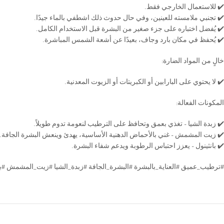
✔️ للاستعمال الخارجي فقط.
✔️ تجنبي ملامسته للعينين، وفي حال حدوث ذلك اشطفي بالماء جيدًا.
✔️ يُفضل اختباره على جزء صغير من البشرة قبل الاستخدام الكامل.
✔️ يُحفظ في مكان بارد وجاف، بعيدًا عن أشعة الشمس المباشرة.
خالٍ من المواد الضارة:
✔️ لا يحتوي على البارابين أو الكبريتات أو الزيوت المعدنية.
المكونات الفعالة:
✔️ زبدة الشيا – تغذي بعمق وتحافظ على الترطيب لنعومة تدوم طويلاً.
✔️ زيت المشمش – غني بالأحماض الدهنية الأساسية، يهدئ وينعش البشرة الجافة.
✔️ بانثينول – يعزز احتباس الرطوبة ويدعم شفاء البشرة.
#ترطيب_عميق #العناية_بالبشرة #البشرة_الجافة #زبدة_الشيا #زيت_المشمش #