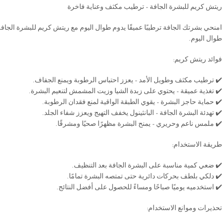
ريتش كريم للبشرة الجافة – ترطيب مكثف وعناية فاخرة
امنحي بشرتك الجافة ترطيبًا عميقًا يدوم طوال اليوم مع ريتش كريم للبشرة الجاف
طوال اليوم.
فوائد ريتش كريم:
✔️ ترطيب مكثف وطويل الأمد – يعزز احتباس الرطوبة ويمنع الجفاف.
✔️ تغذية عميقة – يحتوي على زبدة الشيا وزيت المشمش لتنعيم البشرة.
✔️ حماية حاجز البشرة – يقوي الطبقة الواقية لمنع فقدان الرطوبة.
✔️ تهدئة البشرة الجافة – البانثينول يخفف التهيج ويعزز شفاء الجلد.
✔️ ملمس ناعم وحريري – يمنح البشرة مظهرًا صحيًا ومشرقًا.
طريقة الاستخدام:
✔️ ضعي كمية مناسبة على البشرة الجافة بعد التنظيف.
✔️ دلكي بلطف بحركات دائرية حتى تمتصه البشرة تمامًا.
✔️ استخدميه يوميًا صباحًا ومساءً للحصول على أفضل النتائج.
تحذيرات وموانع الاستخدام: