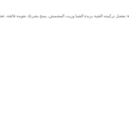
ة! بفضل تركيبته الغنية بزبدة الشيا وزيت المشمش، يمنح بشرتك نعومة فائقة، تغ