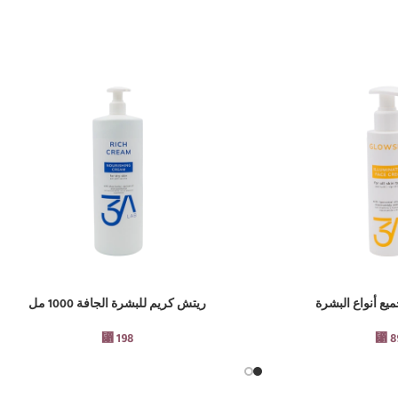
يع أنواع البشرة
ريتش كريم للبشرة الجافة 1000 مل
إضافة إلى السلة
⃁
198
⃁
8