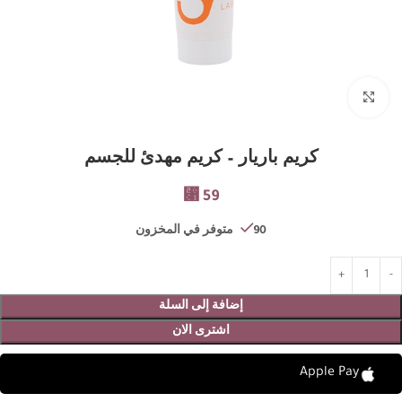
Click to enlarge
كريم باريار – كريم مهدئ للجسم
⃁
59
90 متوفر في المخزون
إضافة إلى السلة
اشترى الان
Apple Pay