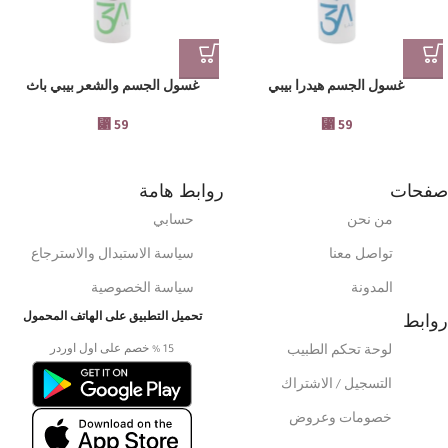
غسول الجسم هيدرا بيبي
غسول الجسم والشعر بيبي باث
⃁
59
⃁
59
صفحات
روابط هامة
من نحن
حسابي
تواصل معنا
سياسة الاستبدال والاسترجاع
المدونة
سياسة الخصوصية
روابط
تحميل التطبيق على الهاتف المحمول
15 % خصم على اول اوردر
لوحة تحكم الطبيب
التسجيل / الاشتراك
خصومات وعروض