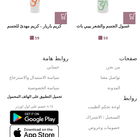
غسول الجسم والشعر بيبي باث
كريم باريار – كريم مهدئ للجسم
⃁
59
⃁
59
صفحات
روابط هامة
من نحن
حسابي
تواصل معنا
سياسة الاستبدال والاسترجاع
المدونة
سياسة الخصوصية
روابط
تحميل التطبيق على الهاتف المحمول
15 % خصم على اول اوردر
لوحة تحكم الطبيب
التسجيل / الاشتراك
خصومات وعروض