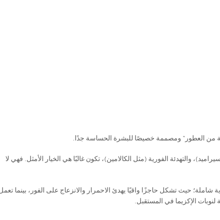
لية من العطور” ومصممة خصيصًا للبشرة الحساسة جدًا.
اميد)، والتهدئة الفورية (مثل الكالامين)، تكون غالبًا هي الخيار الأمثل. فهي لا
ية شاملة؛ حيث تشكل حاجزًا واقيًا يهدئ الاحمرار والانزعاج على الفور، بينما تعمل
 لنوبات الإكزيما في المستقبل.