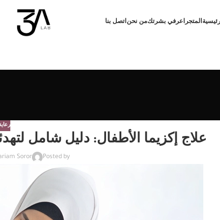
رئيسية
المتجر
اعرفي بشرتك
من نحن
اتصل بنا
رعاي
علاج إكزيما الأطفال: دليل شامل لته
ariam Soror
Posted by