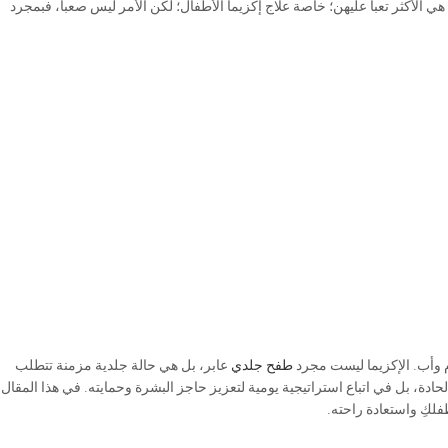
هي الأكثر تعبا عليهن؛ خاصة علاج إكزيما الأطفال؛ لكن الأمر ليس صعبا، فبمجرد
 وأب. الإكزيما ليست مجرد
طفح جلدي
عابر، بل هي حالة جلدية مزمنة تتطلب
الحادة، بل في اتباع استراتيجية يومية لتعزيز حاجز البشرة وحمايته. في هذا المقال،
لكِ واستعادة راحته.