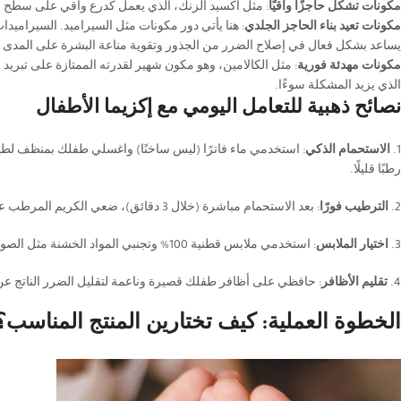
مكونات تشكل حاجزًا واقيًا
: مثل أكسيد الزنك، الذي يعمل كدرع واقي على سطح الب
مكونات تعيد بناء الحاجز الجلدي
: هنا يأتي دور مكونات مثل السيراميد. السيراميد
يساعد بشكل فعال في إصلاح الضرر من الجذور وتقوية مناعة البشرة على المدى 
مكونات مهدئة فورية
: مثل الكالامين، وهو مكون شهير لقدرته الممتازة على تبريد
الذي يزيد المشكلة سوءًا.
نصائح ذهبية للتعامل اليومي مع إكزيما الأطفال
1.
الاستحمام الذكي
: استخدمي ماء فاترًا (ليس ساخنًا) واغسلي طفلك بمنظف لطيف 
رطبًا قليلًا.
2.
الترطيب فورًا
: بعد الاستحمام مباشرة (خلال 3 دقائق)، ضعي الكريم المرطب على كامل الجسم لاحتباس الرطوبة.
3.
اختيار الملابس
: استخدمي ملابس قطنية 100% وتجنبي المواد الخشنة مثل الصوف مباشرة على الجلد.
4.
تقليم الأظافر
: حافظي على أظافر طفلك قصيرة وناعمة لتقليل الضرر الناتج ع
الخطوة العملية: كيف تختارين المنتج المناسب؟