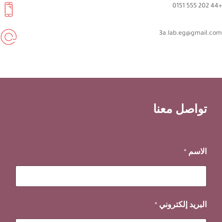
+44 202 555 0151
3a.lab.eg@gmail.com
تواصل معنا
الاسم
*
البريد إلكتروني
*